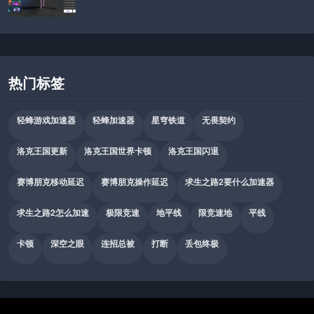
热门标签
轻蜂游戏加速器
轻蜂加速器
星穹铁道
无畏契约
洛克王国更新
洛克王国世界卡顿
洛克王国闪退
赛博朋克移动延迟
赛博朋克操作延迟
求生之路2要什么加速器
求生之路2怎么加速
极限竞速
地平线
限竞速地
平线
卡顿
深空之眼
连招总被
打断
丢包终极