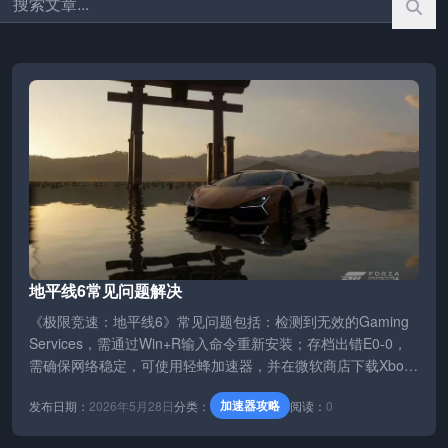
地平线6常见问题解决
《极限竞速：地平线6》常见问题包括：检测到无效的Gaming
Services，需通过Win+R输入命令重新安装；存档出错E0-0，
需确保网络稳定，可使用轻蜂加速器，并在微软商店下载Xbox
并登录账号，或退出重登、在Xbox上下载游戏游玩；黑屏闪退
加速器攻略
发布日期：
2026年5月28日
分类：
阅读：
0
问题可通过切屏跳过动画解决。