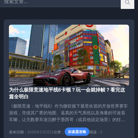
为什么极限竞速地平线6卡顿？玩一会就掉帧？看完这
篇全明白
《极限竞速：地平线6》作为微软旗下最受欢迎的开放世界赛车
游戏，凭借其广袤的地图、逼真的天气系统以及海量的可改装
车辆，让无数赛车迷沉醉于墨西哥（或其他设定场景）的狂野
赛道。然而，当你在高速飞驰时…
加速器攻略
发布日期：
2026年5月25日
分类：
阅读：
0