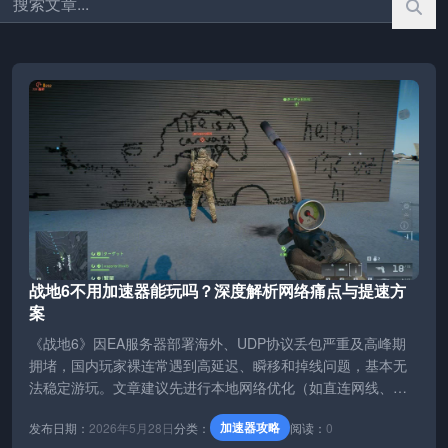
战地6不用加速器能玩吗？深度解析网络痛点与提速方
案
《战地6》因EA服务器部署海外、UDP协议丢包严重及高峰期
拥堵，国内玩家裸连常遇到高延迟、瞬移和掉线问题，基本无
法稳定游玩。文章建议先进行本地网络优化（如直连网线、修
改DNS、关闭IPv6等），若无效则需使用专业工具。推荐轻蜂
加速器攻略
发布日期：
2026年5月28日
分类：
阅读：
0
游戏加速器，通过智能多线接入降低丢包率至1%以下、减少延