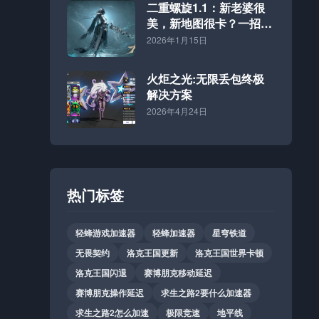
二重螺旋1.1：新老婆很
美，新地图很卡？一招解
决！
2026年1月15日
火炬之光:无限丢包终极
解决方案
2026年4月24日
热门标签
轻蜂游戏加速器
轻蜂加速器
星穹铁道
无畏契约
洛克王国更新
洛克王国世界卡顿
洛克王国闪退
赛博朋克移动延迟
赛博朋克操作延迟
求生之路2要什么加速器
求生之路2怎么加速
极限竞速
地平线