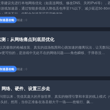
章建议先进行本地网络优化（如直连网线、修改DNS、关闭IPv6等），
游戏加速器，通过智能多线接入降低丢包率至1%以下、减少延迟50-80m
论：裸连不行，但配合加速器可获流畅体验。
加速器攻略
阅读：
0
实测：从网络痛点到底层优化
以其极致的枪械改装、真实的战场氛围和心跳加速的撤离玩法，让无数玩
scav更可怕的，是游戏中无处不在的网络问题——角色瞬移、子弹吞没…
加速器攻略
阅读：
0
退：网络、硬件、设置三步走
自问世以来，凭借其庞大的开放世界、真实的物理引擎和丰富的线上模式（G
家的心头好。然而，当你正准备在洛圣都大干一场——抢银行、飙…