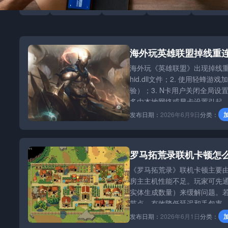
全部
加速器攻略
团队博客
游戏资讯
行业动态
海外玩英雄联盟掉线重
海外玩《英雄联盟》出现掉线重
hid.dll文件；2. 使用轻
验）；3. N卡用户关闭全局设置
多由本地网络或显卡设置引起
发布日期：
2026年6月9日
分类：
罗马拓荒录联机卡顿怎
《罗马拓荒录》联机卡顿主要
房主主机性能不足。玩家可先
实体生成数量）来缓解问题。
节点，有效降低延迟和丢包率
发布日期：
2026年6月1日
分类：