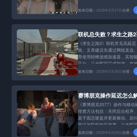
发布日期：
2026年5月27日
分类：
联机总失败？求生之路
《求生之路2》联机常见高延迟
致。文章建议先通过网线直连
荐使用轻蜂游戏加速器，其智能
平台，三步即可完成加速，有
发布日期：
2026年5月26日
分类：
赛博朋克操作延迟怎么
《赛博朋克2077》操作与移
排查方法包括：关闭后台程序、
装于固态硬盘并更新驱动。若
验证与联机响应速度。三步即
发布日期：
2026年5月26日
分类：