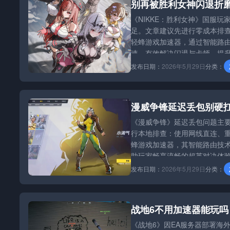
别再被胜利女神闪退折
《NIKKE：胜利女神》国服
足。文章建议先进行零成本排查
轻蜂游戏加速器，通过智能路
速，有效解决闪退与卡顿，提
发布日期：
2026年5月29日
分类：
漫威争锋延迟丢包别硬
《漫威争锋》延迟丢包问题主
行本地排查：使用网线直连、
蜂游戏加速器，其智能路由技术
助玩家畅享流畅的超英对决体
发布日期：
2026年5月29日
分类：
战地6不用加速器能玩
《战地6》因EA服务器部署海