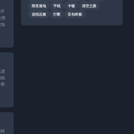
限竞速地
平线
卡顿
深空之眼
能不
连招总被
打断
丢包终极
使用
键加
先进
助轻
，帮
和掉