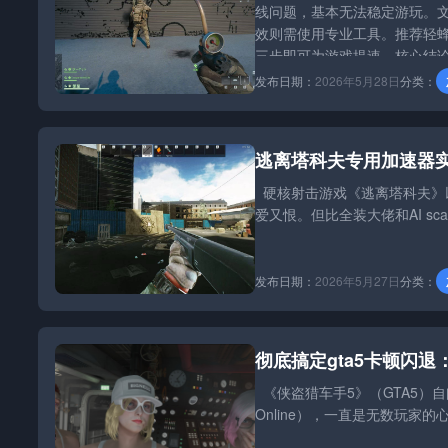
线问题，基本无法稳定游玩。文
效则需使用专业工具。推荐轻蜂
三步即可为游戏提速。核心结
发布日期：
2026年5月28日
分类：
逃离塔科夫专用加速器
硬核射击游戏《逃离塔科夫》
爱又恨。但比全装大佬和AI 
发布日期：
2026年5月27日
分类：
彻底搞定gta5卡顿闪
《侠盗猎车手5》（GTA5）
Online），一直是无数玩