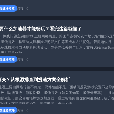
加速器攻略
阅读：
0
2要什么加速器才能畅玩？看完这篇就懂了
、掉线问题主要由P2P主机网络质量、跨国节点拥堵及本地设备性能不足
、降低特效、检查防火墙和验证游戏文件等零成本方法优化。若问题依旧
多线技术可自动规避拥堵节点，显著降低丢包与延迟，支持Steam及第
效提升联机体验。
加速器攻略
阅读：
0
解决？从根源排查到提速方案全解析
动延迟主要由网络传输不稳定、硬件性能不足、驱动问题及游戏设置不当导
改用网线直连、修改DNS、降低特效（如关闭光追、降低分辨率）、将
问题依旧，建议使用轻蜂游戏加速器，通过智能路由优化网络路径，提升
可加速：下载安装客户端、搜索游戏、点击加速。
加速器攻略
阅读：
0