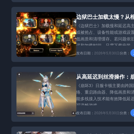
边狱巴士加载太慢？从
《边狱巴士》加载慢和延迟高
或被抢占、设备性能或游戏设置
低画质和清理缓存。若问题依
迟和加载时间。只需下载安装
发布日期：
2026年5月30日
分类：
从高延迟到丝滑操作：
《崩坏3》日服卡顿主要由跨
络、重启路由器、降低画质和
能多线接入技术能有效降低延迟
可流畅游戏。
发布日期：
2026年5月30日
分类：