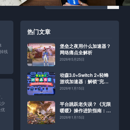
热门文章
体
堡垒之夜用什么加速器？
：掉线
网络痛点全解析
2026年5月25日
动森3.0+Switch 2+轻蜂
游戏加速器：解锁“完全
体”海岛的终极方案
2026年1月15日
占、
减少
平台跳跃老失误？《无限
最优
暖暖》操作进阶指南：好
网速才是硬道理
2026年1月15日