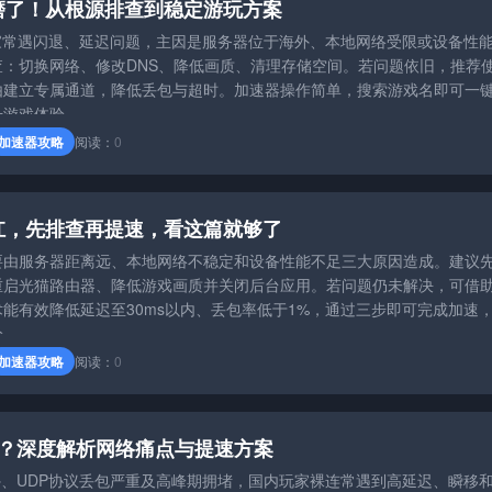
磨了！从根源排查到稳定游玩方案
玩家常遇闪退、延迟问题，主因是服务器位于海外、本地网络受限或设备性
：切换网络、修改DNS、降低画质、清理存储空间。若问题依旧，推荐
由建立专属通道，降低丢包与超时。加速器操作简单，搜索游戏名即可一
升游戏体验。
加速器攻略
阅读：
0
扛，先排查再提速，看这篇就够了
要由服务器距离远、本地网络不稳定和设备性能不足三大原因造成。建议
重启光猫路由器、降低游戏画质并关闭后台应用。若问题仍未解决，可借
能有效降低延迟至30ms以内、丢包率低于1%，通过三步即可完成加速
验。
加速器攻略
阅读：
0
吗？深度解析网络痛点与提速方案
外、UDP协议丢包严重及高峰期拥堵，国内玩家裸连常遇到高延迟、瞬移