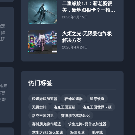
二重螺旋1.1：新老婆很
美，新地图很卡？一招解
决！
2026年1月15日
稳定
、降
火炬之光:无限丢包终极
低延
解决方案
2026年4月24日
热门标签
换网
其智
轻蜂游戏加速器
轻蜂加速器
星穹铁道
速即
无畏契约
洛克王国更新
洛克王国世界卡顿
洛克王国闪退
赛博朋克移动延迟
赛博朋克操作延迟
求生之路2要什么加速器
求生之路2怎么加速
极限竞速
地平线