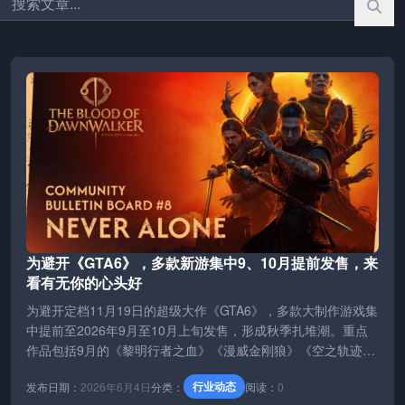
为避开《GTA6》，多款新游集中9、10月提前发售，来
看有无你的心头好
为避开定档11月19日的超级大作《GTA6》，多款大制作游戏集
中提前至2026年9月至10月上旬发售，形成秋季扎堆潮。重点
作品包括9月的《黎明行者之血》《漫威金刚狼》《空之轨迹
2》《战锤40K：战争黎明4》《沙丘：觉醒》《寂静岭：
行业动态
发布日期：
2026年6月4日
分类：
阅读：
0
Townfall》《鬼武者：剑之道》《皇牌空战8》等，以及10月的