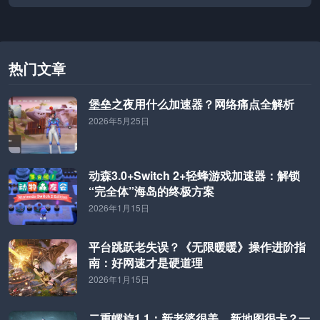
《雷曼传奇重制版》《影之刃零》。阵容涵盖卡普空、万代等
日系经典续作及多款3A级作品，厂商为规避正面竞争纷纷调整
档期。
热门文章
堡垒之夜用什么加速器？网络痛点全解析
2026年5月25日
动森3.0+Switch 2+轻蜂游戏加速器：解锁
“完全体”海岛的终极方案
2026年1月15日
平台跳跃老失误？《无限暖暖》操作进阶指
南：好网速才是硬道理
2026年1月15日
二重螺旋1.1：新老婆很美，新地图很卡？一