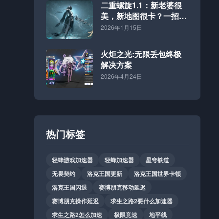
二重螺旋1.1：新老婆很
美，新地图很卡？一招解
决！
2026年1月15日
火炬之光:无限丢包终极
解决方案
2026年4月24日
热门标签
轻蜂游戏加速器
轻蜂加速器
星穹铁道
无畏契约
洛克王国更新
洛克王国世界卡顿
洛克王国闪退
赛博朋克移动延迟
赛博朋克操作延迟
求生之路2要什么加速器
求生之路2怎么加速
极限竞速
地平线