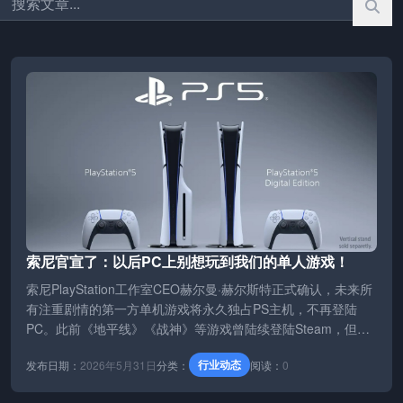
索尼官宣了：以后PC上别想玩到我们的单人游戏！
索尼PlayStation工作室CEO赫尔曼·赫尔斯特正式确认，未来所
有注重剧情的第一方单机游戏将永久独占PS主机，不再登陆
PC。此前《地平线》《战神》等游戏曾陆续登陆Steam，但
《地狱潜者2》强制绑定PSN账号引发差评事件后，索尼态度转
行业动态
发布日期：
2026年5月31日
分类：
阅读：
0
变。官方理由包括PC版销量未达预期（如《漫威蜘蛛侠2》仅
占5%）及长期削弱主机吸引力。索尼决定专注用独占大作推动