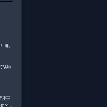
的后排。
持续输
菲律宾
缅甸的明