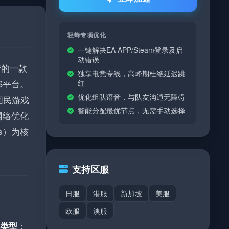
轻蜂专项优化
一键解决EA APP/Steam登录及启
动错误
发行的一款
独享电竞专线，高峰期杜绝延迟跳
S平台。
红
优化组队语音，与队友沟通无障碍
国民游戏
智能分配最优节点，无需手动选择
网络优化
s）为核
支持区服
日服
港服
新加坡
美服
欧服
澳服
：
类型