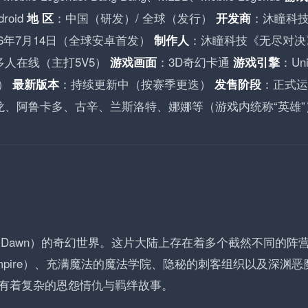
roid
：中国（研发）/ 全球（发行）
：沐瞳科
地 区
开发商
16年7月14日（全球安卓首发）
：沐瞳科技《无尽对决
制作人
多人在线（主打5V5）
：3D奇幻卡通
：Uni
游戏画面
游戏引擎
异）
：持续更新中（按赛季更迭）
：正式运
最新版本
发售阶段
龙、阿鲁卡多、古辛、兰斯洛特、娜娜等（游戏内统称“英雄”
of Dawn）的奇幻世界。这片大陆上存在着多个截然不同的阵
Empire）、充满魔法的魔法学院、隐秘的刺客组织以及深渊恶
有着复杂的恩怨情仇与羁绊故事。