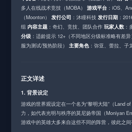
多人在线战术竞技（MOBA）
：iOS、And
游戏平台
（Moonton）
：沐瞳科技
：20
发行公司
发行日期
组
：奇幻、竞技、团队合作
：
内容主题
玩家人数
：适龄提示 12+（不同地区分级标准略有差
分级
服为测试/预热阶段）
：弥亚、蕾拉、子
主要角色
正文详述
1. 背景设定
游戏的世界观设定在一个名为“黎明大陆”（Land 
力，如代表光明与秩序的莫尼扬帝国（Moniyan 
游戏中的英雄大多来自这些不同的阵营，彼此之间