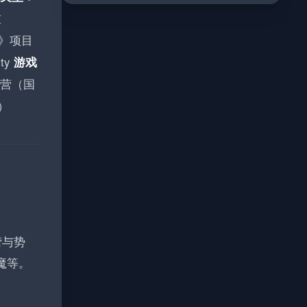
技
》项目
ty
游戏
营（国
）
营与势
魔等。