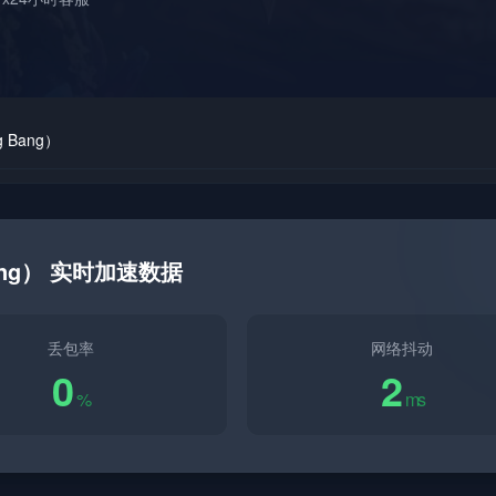
g Bang）
 Bang） 实时加速数据
丢包率
网络抖动
0
2
%
ms