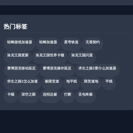
热门标签
轻蜂游戏加速器
轻蜂加速器
星穹铁道
无畏契约
洛克王国更新
洛克王国世界卡顿
洛克王国闪退
赛博朋克移动延迟
赛博朋克操作延迟
求生之路2要什么加速器
求生之路2怎么加速
极限竞速
地平线
限竞速地
平线
卡顿
深空之眼
连招总被
打断
丢包终极