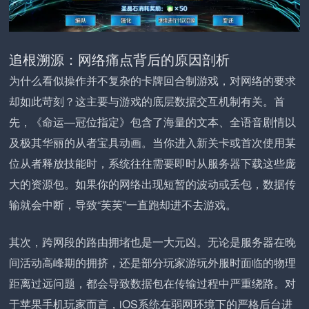
追根溯源：网络痛点背后的原因剖析
为什么看似操作并不复杂的卡牌回合制游戏，对网络的要求
却如此苛刻？这主要与游戏的底层数据交互机制有关。首
先，《命运—冠位指定》包含了海量的文本、全语音剧情以
及极其华丽的从者宝具动画。当你进入新关卡或首次使用某
位从者释放技能时，系统往往需要即时从服务器下载这些庞
大的资源包。如果你的网络出现短暂的波动或丢包，数据传
输就会中断，导致“芙芙”一直跑却进不去游戏。
其次，跨网段的路由拥堵也是一大元凶。无论是服务器在晚
间活动高峰期的拥挤，还是部分玩家游玩外服时面临的物理
距离过远问题，都会导致数据包在传输过程中严重绕路。对
于苹果手机玩家而言，iOS系统在弱网环境下的严格后台进