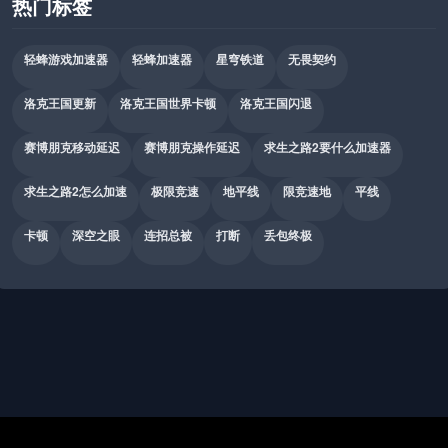
热门标签
轻蜂游戏加速器
轻蜂加速器
星穹铁道
无畏契约
洛克王国更新
洛克王国世界卡顿
洛克王国闪退
赛博朋克移动延迟
赛博朋克操作延迟
求生之路2要什么加速器
求生之路2怎么加速
极限竞速
地平线
限竞速地
平线
卡顿
深空之眼
连招总被
打断
丢包终极