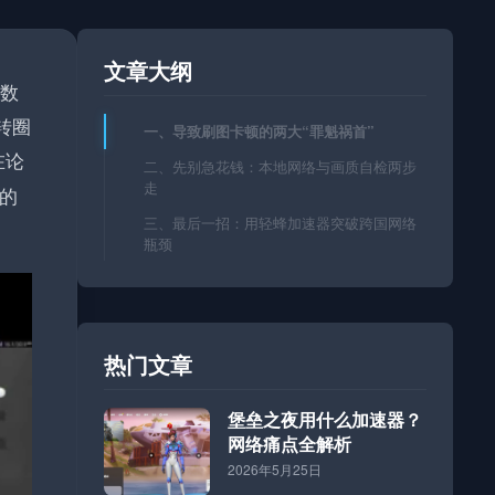
文章大纲
无数
转圈
一、导致刷图卡顿的两大“罪魁祸首”
在论
二、先别急花钱：本地网络与画质自检两步
走
的
三、最后一招：用轻蜂加速器突破跨国网络
瓶颈
热门文章
堡垒之夜用什么加速器？
网络痛点全解析
2026年5月25日