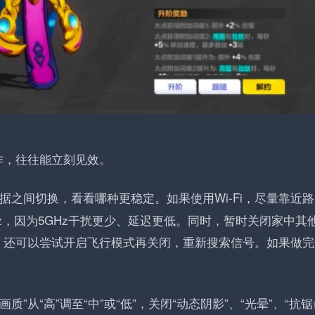
作，往往能立刻见效。
动数据之间切换，看看哪种更稳定。如果使用Wi-Fi，尽量靠近
Hz，因为5GHz干扰更少、延迟更低。同时，暂时关闭家中其
。还可以尝试开启飞行模式再关闭，重新搜索信号。如果做完
质”从“高”调至“中”或“低”，关闭“动态阴影”、“光晕”、“抗锯