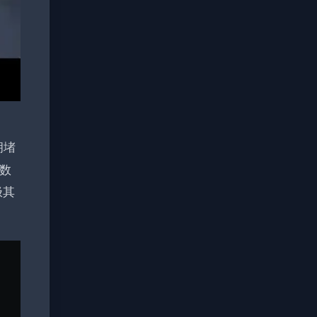
拥堵
数
极其