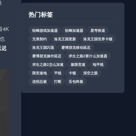
捣
热门标签
看4K
轻蜂游戏加速器
轻蜂加速器
星穹铁道
也
无畏契约
洛克王国更新
洛克王国世界卡顿
延迟
洛克王国闪退
赛博朋克移动延迟
赛博朋克操作延迟
求生之路2要什么加速器
求生之路2怎么加速
极限竞速
地平线
限竞速地
平线
卡顿
深空之眼
连招总被
打断
丢包终极