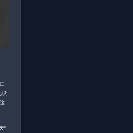
路由
他设
这
齿”