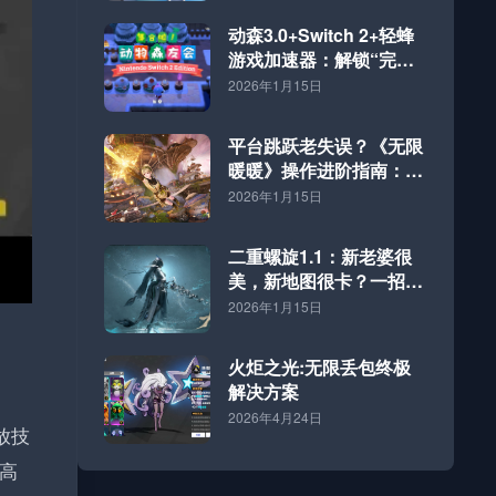
动森3.0+Switch 2+轻蜂
游戏加速器：解锁“完全
体”海岛的终极方案
2026年1月15日
平台跳跃老失误？《无限
暖暖》操作进阶指南：好
网速才是硬道理
2026年1月15日
二重螺旋1.1：新老婆很
美，新地图很卡？一招解
决！
2026年1月15日
火炬之光:无限丢包终极
解决方案
2026年4月24日
放技
高