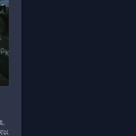
流。
可以