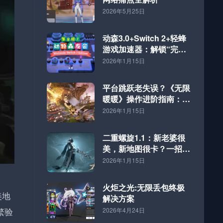
2026年5月25日
动森3.0+Switch 2+轻蜂
游戏加速器：解锁“完全
体”海岛的终极方案
2026年1月15日
平台跳跃老失误？《无限
暖暖》操作进阶指南：好
网速才是硬道理
2026年1月15日
二重螺旋1.1：新老婆很
美，新地图很卡？一招解
决！
2026年1月15日
火炬之光:无限丢包终极
美地
解决方案
繁验
2026年4月24日