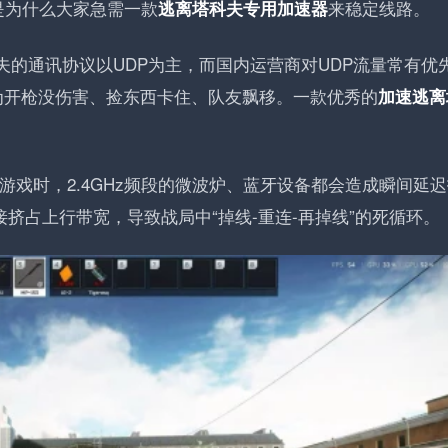
是为什么大家急需一款
来稳定线路。
逃离塔科夫专用加速器
夫的通讯协议以UDP为主，而国内运营商对UDP流量常有优
为开枪没伤害、捡东西卡住、队友飘移。一款优秀的
加速逃离
i玩游戏时，2.4GHz频段的微波炉、蓝牙设备都会造成瞬间延
挤占上行带宽，导致战局中“掉线-重连-再掉线”的死循环。