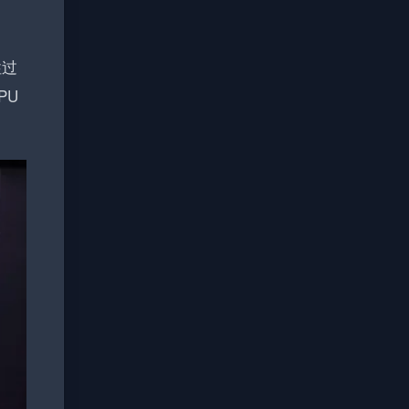
性过
PU