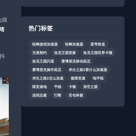
先级
热门标签
塔
轻蜂游戏加速器
轻蜂加速器
星穹铁道
无畏契约
洛克王国更新
洛克王国世界卡顿
迟抖
洛克王国闪退
赛博朋克移动延迟
赛博朋克操作延迟
求生之路2要什么加速器
求生之路2怎么加速
极限竞速
地平线
限竞速地
平线
卡顿
深空之眼
连招总被
打断
丢包终极