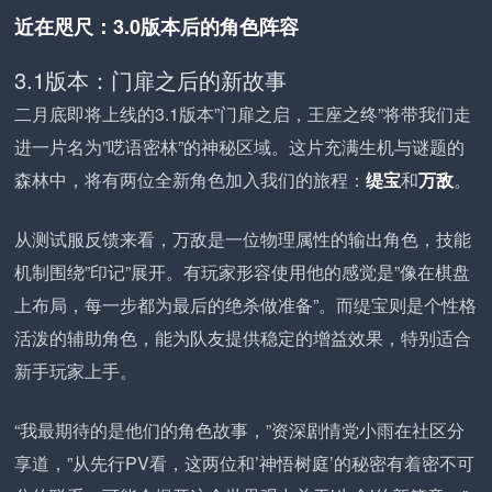
近在咫尺：3.0版本后的角色阵容
3.1版本：门扉之后的新故事
二月底即将上线的3.1版本”门扉之启，王座之终”将带我们走
进一片名为”呓语密林”的神秘区域。这片充满生机与谜题的
森林中，将有两位全新角色加入我们的旅程：
缇宝
和
万敌
。
从测试服反馈来看，万敌是一位物理属性的输出角色，技能
机制围绕”印记”展开。有玩家形容使用他的感觉是”像在棋盘
上布局，每一步都为最后的绝杀做准备”。而缇宝则是个性格
活泼的辅助角色，能为队友提供稳定的增益效果，特别适合
新手玩家上手。
“我最期待的是他们的角色故事，”资深剧情党小雨在社区分
享道，”从先行PV看，这两位和’神悟树庭’的秘密有着密不可