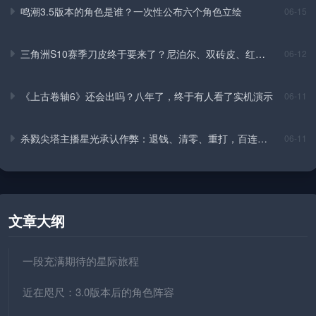
鸣潮3.5版本的角色是谁？一次性公布六个角色立绘
06-15
三角洲S10赛季刀皮终于要来了？尼泊尔、双砖皮、红皮
06-12
全爆料
《上古卷轴6》还会出吗？八年了，终于有人看了实机演示
06-11
杀戮尖塔主播星光承认作弊：退钱、清零、重打，百连从
06-11
头来
文章大纲
一段充满期待的星际旅程
近在咫尺：3.0版本后的角色阵容