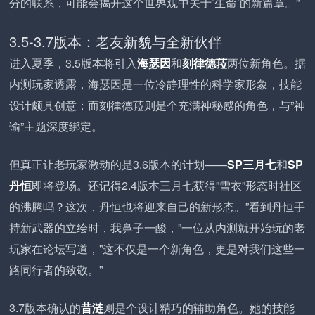
分的联系，可能会揭开这个世界观中关于’生命’的新篇章。”
3.5-3.7版本：老友新貌与全新伙伴
进入夏季，3.5版本将引入
海瑟因
和
刻律德菈
两位新角色。据
内测玩家透露，海瑟因是一位冷静理性的科学家形象，技能
设计颇具创意；而刻律德菈则是个充满神秘感的角色，与”神
谕”主题深度绑定。
但真正让老玩家激动的是3.6版本的计划——
SP三月七
和
SP
丹恒
即将登场。还记得2.4版本三月七获得”雪衣”形态时社区
的沸腾吗？这次，丹恒也将迎来自己的新形态。”看到丹恒手
持新武器的立绘时，我鼻子一酸，”一位从内测就开始玩的老
玩家在论坛写道，”这不仅是一个新角色，更是对我们这些一
路同行者的致敬。”
3.7版本确认的
昔涟
则是个设计精巧的辅助角色。她的技能