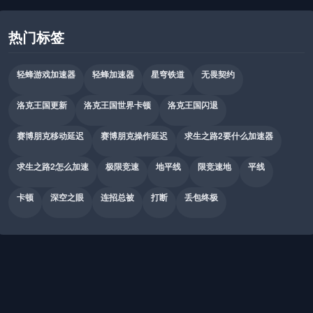
热门标签
轻蜂游戏加速器
轻蜂加速器
星穹铁道
无畏契约
洛克王国更新
洛克王国世界卡顿
洛克王国闪退
赛博朋克移动延迟
赛博朋克操作延迟
求生之路2要什么加速器
求生之路2怎么加速
极限竞速
地平线
限竞速地
平线
卡顿
深空之眼
连招总被
打断
丢包终极