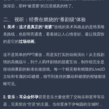
加深后，那种“被需要”的沉浸感真的绝了。
二、 视听：经费在燃烧的“番剧级”体验
1. 美术：这才是真正的“老婆”
游戏的美术风格走的是韩系唯
美路线，色彩明亮通透，看着就让人心情变好。最让我震惊
的是它的
过场动画
。
这不是简单的PPT播放，而是实打实的动画演出！从主线剧
情的高燃战斗，到个人羁绊剧情的甜蜜互动，制作组完全是
按动画番剧的标准在做游戏。每一个精灵都有精致的Live2D
立绘和专属的3D建模，细节到发丝的飘动和裙摆的褶皱都清
晰可见。
2. 音乐：耳朵会怀孕
背景音乐大量使用了交响乐和竖琴等乐
器，完美契合“空灵”的主题。当你置身于伊甸园的主城时，