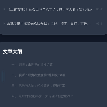
《上古卷轴6》还会出吗？八年了，终于有人看了实机演示
06-11
杀戮尖塔主播星光承认作弊：退钱、清零、重打，百连从
06-11
头来
文章大纲
一、 剧情：末世里的浪漫诗篇
二、 视听：经费在燃烧的“番剧级”体验
三、 玩法与入坑：轻松策略，拒绝打工
四、 最后的“秘密武器”：如何丝滑拯救世界？