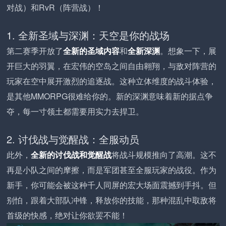
对战）和RvR（阵营战）！
1. 全新圣域与深渊：天空是你的战场
第二赛季开放了
全新的圣域内容
和
全新深渊
。想象一下，展
开巨大的羽翼，在宏伟的空岛之间自由翱翔，与敌对阵营的
玩家在空中展开激烈的追逐战。这种立体维度的战斗体验，
是其他MMORPG很难给你的。新的深渊意味着新的据点争
夺，每一寸领土都需要用实力去捍卫。
2. 讨伐战与觉醒战：全服动员
此外，
全新的讨伐战和觉醒战
将战斗规模推向了高潮。这不
再是小队之间的摩擦，而是军团甚至全服玩家的战役。作为
新手，你可能会被这种千人同屏的宏大场面震撼到手抖。但
别怕，跟着大部队冲锋，释放你的技能，那种混乱中取敌将
首级的快感，绝对让你欲罢不能！