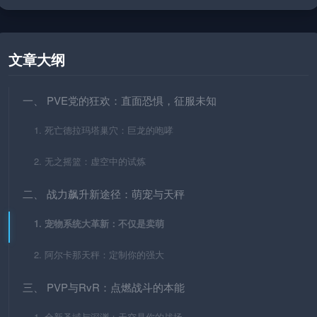
文章大纲
一、 PVE党的狂欢：直面恐惧，征服未知
1. 死亡德拉玛塔巢穴：巨龙的咆哮
2. 无之摇篮：虚空中的试炼
二、 战力飙升新途径：萌宠与天秤
1. 宠物系统大革新：不仅是卖萌
2. 阿尔卡那天秤：定制你的强大
三、 PVP与RvR：点燃战斗的本能
1. 全新圣域与深渊：天空是你的战场