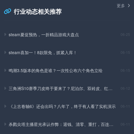
更多
行业动态相关推荐
steam夏促预热，一折精品游戏大盘点
06-25
steam喜加一！8款限免，抓紧入库！
06-15
鸣潮3.5版本的角色是谁？一次性公布六个角色立绘
06-15
三角洲S10赛季刀皮终于要来了？尼泊尔、双砖皮、红皮
06-12
全爆料
《上古卷轴6》还会出吗？八年了，终于有人看了实机演示
06-11
杀戮尖塔主播星光承认作弊：退钱、清零、重打，百连从
06-11
头来