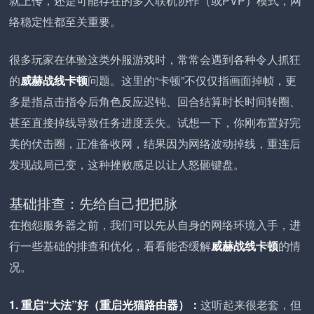
就上传，还是可能存在的多人联机协作（或PVP）模式，网
络稳定性都至关重要。
很多玩家在体验这类外服游戏时，常常会遇到各种令人抓狂
的
威赫战线卡顿
问题。这里的“卡顿”不仅仅指画面掉帧，更
多是指点击指令后角色反应迟钝、回合结算时长时间转圈、
甚至直接掉线导致任务进度丢失。试想一下，你刚布置好完
美的伏击圈，正准备收网，结果因为网络波动掉线，重连后
发现战局已变，这种挫败感足以让人怒砸键盘。
基础排查：先给自己把把脉
在抱怨服务器之前，我们可以先从自身的网络环境入手，进
行一些基础的排查和优化，看看能否缓解
威赫战线卡顿
的情
况。
1. 重启“大法”好（重启光猫路由器）：
这听起来很老套，但