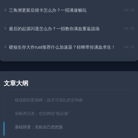
三角洲更新后很卡怎么办？一招满速畅玩
04-18
最后的起源闪退怎么办？一招教你满血重返战场
04-18
硬核生存大作rust推荐什么加速器？轻蜂带你满血求生！
04-18
文章大纲
核战棋的新巅峰：战术与混乱的交响曲
策略再完美，也怕网络“拖后腿”
基础排查：先给自己把把脉