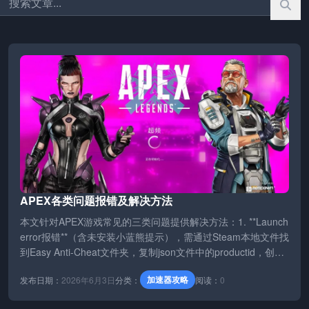
APEX各类问题报错及解决方法
本文针对APEX游戏常见的三类问题提供解决方法：1. **Launch
error报错**（含未安装小蓝熊提示），需通过Steam本地文件找
到Easy Anti-Cheat文件夹，复制json文件中的productid，创建
小蓝熊快捷方式并在目标中添加“install + 该ID”修复；2. **乱码
加速器攻略
发布日期：
2026年6月3日
分类：
阅读：
0
启动错误**，通常重启可解决，若无效则需修复C++运行库并卸
载微软电脑管家；3. **卡加载页面转圈**，需确保网络正常，推