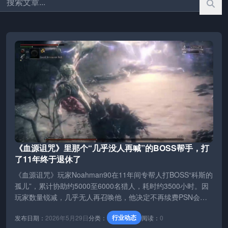
《血源诅咒》里那个“几乎没人再喊”的BOSS帮手，打
了11年终于退休了
《血源诅咒》玩家Noahman90在11年间专帮人打BOSS“科斯的
孤儿”，累计协助约5000至6000名猎人，耗时约3500小时。因
玩家数量锐减，几乎无人再召唤他，他决定不再续费PSN会员
并正式“退休”。临别时他分享战斗视频，并向并肩作战五六年的
行业动态
发布日期：
2026年5月29日
分类：
阅读：
0
沉默战友Mikato隔空致意。许多玩家留言致敬，但老哥坦言，