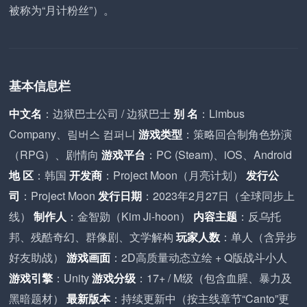
被称为“月计粉丝”）。
基本信息栏
中文名
：边狱巴士公司 / 边狱巴士
别 名
：Limbus
Company、림버스 컴퍼니
游戏类型
：策略回合制角色扮演
（RPG）、剧情向
游戏平台
：PC (Steam)、iOS、Android
地 区
：韩国
开发商
：Project Moon（月亮计划）
发行公
司
：Project Moon
发行日期
：2023年2月27日（全球同步上
线）
制作人
：金智勋（Kim Ji-hoon）
内容主题
：反乌托
邦、残酷奇幻、群像剧、文学解构
玩家人数
：单人（含异步
好友助战）
游戏画面
：2D高质量动态立绘 + Q版战斗小人
游戏引擎
：Unity
游戏分级
：17+ / M级（包含血腥、暴力及
黑暗题材）
最新版本
：持续更新中（按主线章节“Canto”更