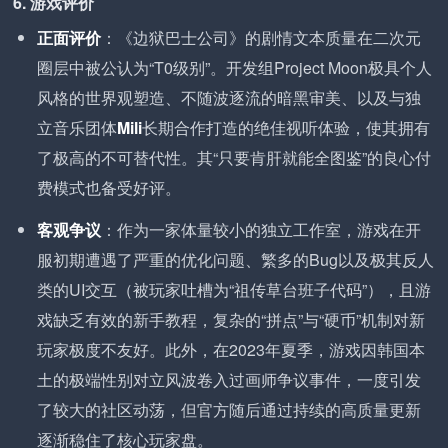
6. 游戏评价
正面评价
：《边狱巴士公司》的剧情文本质量在二次元
圈层中被公认为“T0级别”。开发组Project Moon极具个人
风格的世界观塑造、不随波逐流的暗黑审美、以及与独
立音乐团体
Mili
长期合作打造的绝佳视听体验，使其拥有
了极高的不可替代性。其“只要肯肝就能全图鉴”的良心付
费模式也备受好评。
客观争议
：作为一家体量较小的独立工作室，游戏在开
服初期遭遇了严重的优化问题、繁多的Bug以及极其反人
类的UI交互（被玩家吐槽为“祖传草台班子代码”），且游
戏缺乏有效的新手教程，复杂的“拼点”与“硬币”机制对新
玩家极度不友好。此外，在2023年夏季，游戏因韩国本
土的极端性别对立风波卷入过画师争议事件，一度引发
了较大的社区动荡，但官方随后通过持续的高质量更新
逐渐稳住了核心玩家盘。