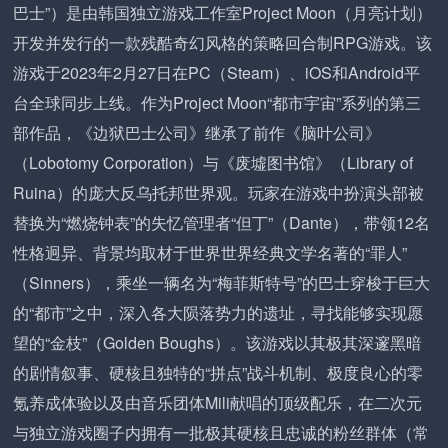
巴士”）是由韩国独立游戏工作室Project Moon（月亮计划）
开发并发行的一款残酷奇幻风格的策略回合制RPG游戏。该
游戏于2023年2月27日在PC（Steam）、iOS和Android平
台全球同步上线。作为Project Moon“都市宇宙”系列的第三
部作品，《边狱巴士公司》继承了前作《脑叶公司》
（Lobotomy Corporation）与《废墟图书馆》（Library of
Ruina）的庞大反乌托邦世界观。玩家在游戏中扮演头部被
替换为“燃烧钟表”的失忆管理者“但丁”（Dante），带领12名
性格迥异、背景均取材于世界世界经典文学名著的“罪人”
（Sinners），乘坐一辆名为“梅菲斯特号”的巴士穿梭于巨大
的“都市”之中，深入各大陨落势力的遗址，寻找能够实现愿
望的“金枝”（Golden Boughs）。该游戏以其极其深邃黑暗
的剧情叙事、硬核且独特的“拼点”战斗机制、极度良心的零
氪养成体验以及由音乐团体Mili献唱的顶级配乐，在二次元
与独立游戏圈子内拥有一批极其硬核且忠诚的粉丝群体（常