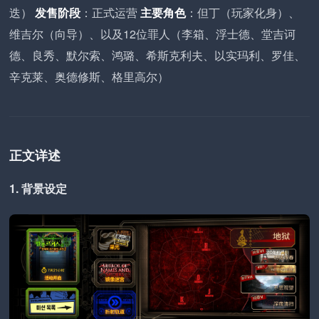
迭）
发售阶段
：正式运营
主要角色
：但丁（玩家化身）、
维吉尔（向导）、以及12位罪人（李箱、浮士德、堂吉诃
德、良秀、默尔索、鸿璐、希斯克利夫、以实玛利、罗佳、
辛克莱、奥德修斯、格里高尔）
正文详述
1. 背景设定