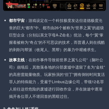
都市宇宙
：游戏设定在一个科技极度发达但道德极度沦
丧的巨大“都市”中。都市由26个被称为“世界之翼”的超级
巨型企业（分别以英文字母A-Z命名）统治，每个“翼”掌
握着被称为“奇点”的不可思议的技术，而普通人则在残酷
的剥削与帮派（收尾人、黑帮）的暴力中艰难求生。
故事主线
：在前作事件导致前世界之翼“L公司”（脑叶公
司）崩塌后，其散落各地的分部废墟中遗留了名为“金枝”
的高密度能量物质。玩家扮演的“但丁”拥有倒转时间复活
罪人的特殊能力，受雇于Limbus边缘公司，带领12名罪
人前往这些危险的废墟进行回收作业，并在旅途中逐渐
揭开各位罪人不堪回首的黑暗过往。
2. 角色与“人格”系统