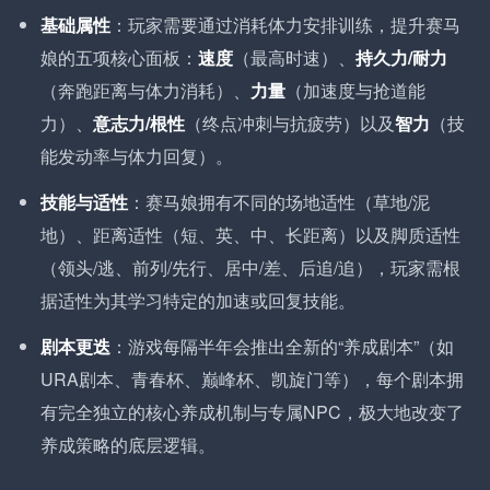
基础属性
：玩家需要通过消耗体力安排训练，提升赛马
娘的五项核心面板：
速度
（最高时速）、
持久力/耐力
（奔跑距离与体力消耗）、
力量
（加速度与抢道能
力）、
意志力/根性
（终点冲刺与抗疲劳）以及
智力
（技
能发动率与体力回复）。
技能与适性
：赛马娘拥有不同的场地适性（草地/泥
地）、距离适性（短、英、中、长距离）以及脚质适性
（领头/逃、前列/先行、居中/差、后追/追），玩家需根
据适性为其学习特定的加速或回复技能。
剧本更迭
：游戏每隔半年会推出全新的“养成剧本”（如
URA剧本、青春杯、巅峰杯、凯旋门等），每个剧本拥
有完全独立的核心养成机制与专属NPC，极大地改变了
养成策略的底层逻辑。