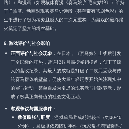
路》）和漫画（如硬核体育漫《赛马娘 芦毛灰姑娘》）维持
了IP热度。动画对现实赛马史诗般（甚至带有悲剧色彩）的
生平进行了极为考究且感人的二次元重构，为游戏的最终爆
火奠定了坚实的粉丝基础。
6. 游戏评价与社会影响
正面评价与社会现象
：在日本，《赛马娘》上线后引发
了全民级的狂热，曾连续数月霸榜畅销榜首，创下了惊
人的营收纪录。其最大的成就是打破了二次元受众与传
统赛马群体的壁垒，促使大量年轻玩家开始关注现实中
的赛马运动，甚至自发为引退的现实老马捐款养老，形
成了极具正向价值的社会文化互动。
客观争议与国服事件
：
数值膨胀与肝度
：游戏单局养成耗时较长（约30-45
分钟），且极度依赖随机事件（玩家常抱怨“被闹钟/