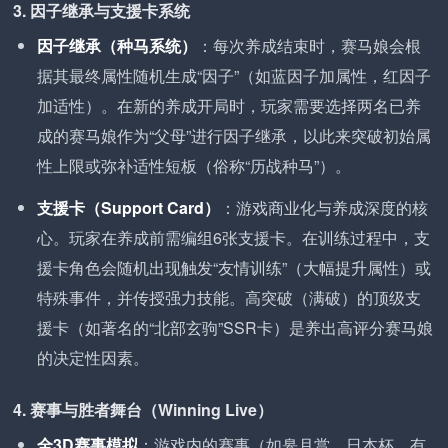
3. 因子继承与支援卡系统
因子继承（种马系统）
：每次养成结束时，赛马娘会根
据其最终属性随机生成“因子”（如蓝因子加属性，红因子
加适性）。在新的养成开局时，玩家需要选择两名已养
成的赛马娘作为“父母”进行因子继承，以此来突破初始属
性上限或弥补适性短板（俗称“历战种马”）。
支援卡（Support Card）
：游戏商业化与养成深度的核
心。玩家在养成前需编组6张支援卡。在训练过程中，支
援卡角色会随机出现触发“友情训练”（大幅提升属性）或
特殊事件，并传授强力技能。高突破（满破）的顶级支
援卡（如著名的“北部玄驹”SSR卡）是养出高评分赛马娘
的决定性因素。
4. 赛事与胜者舞台（Winning Live）
全3D赛事模拟
：游戏内的赛事（如皋月赏、日本杯、有