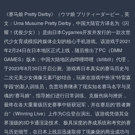
《赛马娘 Pretty Derby》（ウマ娘 プリティーダービー，英
文：Uma Musume Pretty Derby，中国大陆官方译名为《闪
耀！优俊少女》）是由日本Cygames开发并发行的一款次世
代少女育成模拟跨媒体企划的核心手机游戏。该游戏于2021
年2月24日在日本地区正式上线，随后推出了PC（DMM
GAMES）版本；中国大陆地区由哔哩哔哩（bilibili）代理，
于2023年8月30日开启公测。游戏将日本真实的赛马历史与
二次元美少女偶像元素巧妙结合，玩家在游戏中扮演“特雷森
学园”的新人训练员，负责培养继承了现实知名赛马名字与灵
魂的“赛马娘”，指导她们进行日常训练、克服伤病与挫折，
最终在各大重量级历史赛事中斩获冠军，并在赛后的“胜者舞
台”（Winning Live）上作为C位登台演出。该游戏凭借其业
界顶级的3D卡通渲染技术、极具深度的养成系统和考究的赛
马历史细节，在日本上线后迅速取得了现象级的商业成功与