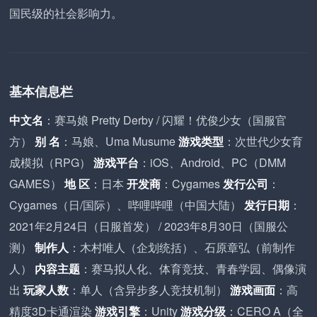
国民级的社会影响力。
基本信息栏
中文名
：赛马娘 Pretty Derby / 闪耀！优俊少女（国服官
方）
别 名
：马娘、Uma Musume
游戏类型
：次世代少女育
成模拟（RPG）
游戏平台
：iOS、Android、PC（DMM
GAMES）
地 区
：日本
开发商
：Cygames
发行公司
：
Cygames（日/国际）、哔哩哔哩（中国大陆）
发行日期
：
2021年2月24日（日服首发） / 2023年8月30日（国服公
测）
制作人
：木村唯人（企划统括）、石原章弘（前制作
人）
内容主题
：赛马拟人化、体育竞技、青春学园、偶像演
出
玩家人数
：单人（含异步多人竞技机制）
游戏画面
：高
精度3D卡通渲染
游戏引擎
：Unity
游戏分级
：CERO A（全