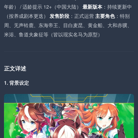
年龄） / 适龄提示 12+（中国大陆）
最新版本
：持续更新中
（按养成剧本更迭）
发售阶段
：正式运营
主要角色
：特别
周、无声铃鹿、东海帝王、目白麦昆、黄金船、大和赤骥、
米浴、鲁道夫象征等（皆以现实名马为原型）
正文详述
1. 背景设定