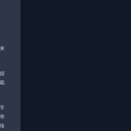
来
数据
载
手
率
络