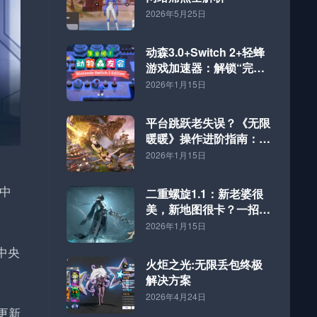
2026年5月25日
动森3.0+Switch 2+轻蜂
游戏加速器：解锁“完全
体”海岛的终极方案
2026年1月15日
平台跳跃老失误？《无限
暖暖》操作进阶指南：好
网速才是硬道理
2026年1月15日
中
二重螺旋1.1：新老婆很
美，新地图很卡？一招解
决！
2026年1月15日
中央
火炬之光:无限丢包终极
解决方案
2026年4月24日
更新