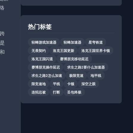
络
热门标签
跨
是
轻蜂游戏加速器
轻蜂加速器
星穹铁道
和
无畏契约
洛克王国更新
洛克王国世界卡顿
洛克王国闪退
赛博朋克移动延迟
赛博朋克操作延迟
求生之路2要什么加速器
求生之路2怎么加速
极限竞速
地平线
限竞速地
平线
卡顿
深空之眼
连招总被
打断
丢包终极