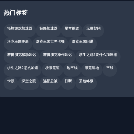
热门标签
轻蜂游戏加速器
轻蜂加速器
星穹铁道
无畏契约
洛克王国更新
洛克王国世界卡顿
洛克王国闪退
赛博朋克移动延迟
赛博朋克操作延迟
求生之路2要什么加速器
求生之路2怎么加速
极限竞速
地平线
限竞速地
平线
卡顿
深空之眼
连招总被
打断
丢包终极