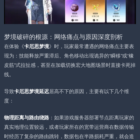
梦境破碎的根源：网络痛点与原因深度剖析
在体验《
卡厄思梦境
》时，玩家最常遭遇的网络痛点主要表
现为：技能释放严重滞后、角色移动出现诡异的“瞬移”或“橡
皮筋”式拉扯感，甚至在加载切换宏大地图场景时直接卡死掉
线。
导致
卡厄思梦境延迟
居高不下的原因，主要有以下几个维
度：
物理距离与路由绕路
：如果游戏服务器部署节点距离玩家的
真实地理位置较远，或者玩家所在的宽带运营商在数据传输
时经历了复杂的路由跳转，数据包在半路损耗严重，就会造