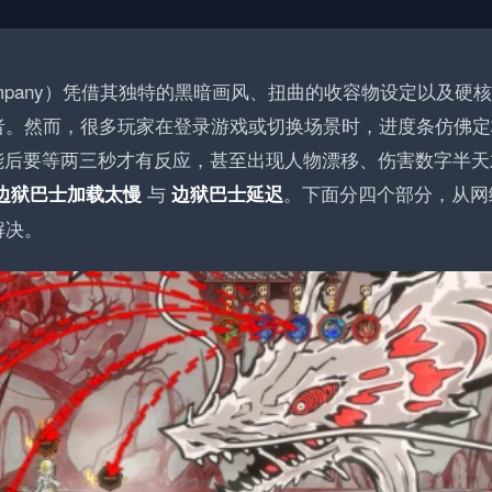
us Company）凭借其独特的黑暗画风、扭曲的收容物设定以及硬
者。然而，很多玩家在登录游戏或切换场景时，进度条仿佛定
能后要等两三秒才有反应，甚至出现人物漂移、伤害数字半天
与
。下面分四个部分，从网
边狱巴士加载太慢
边狱巴士延迟
解决。