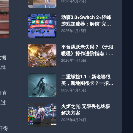
2026年5月25日
动森3.0+Switch 2+轻蜂
游戏加速器：解锁“完全
体”海岛的终极方案
2026年1月15日
平台跳跃老失误？《无限
暖暖》操作进阶指南：好
数据
网速才是硬道理
2026年1月15日
现就
二重螺旋1.1：新老婆很
美，新地图很卡？一招解
决！
2026年1月15日
开直
超过
火炬之光:无限丢包终极
解决方案
2026年4月24日
开得