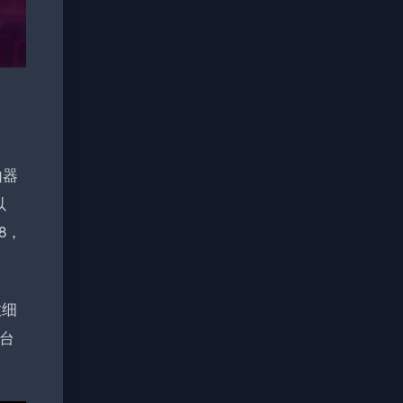
由器
以
8，
效细
台