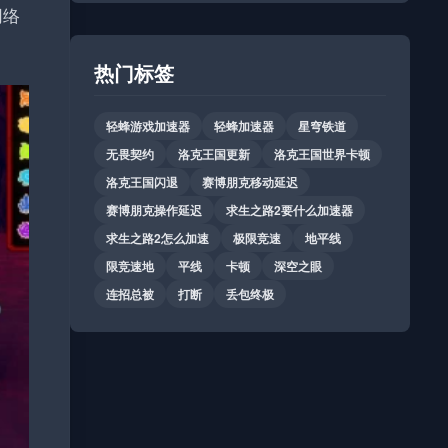
网络
热门标签
轻蜂游戏加速器
轻蜂加速器
星穹铁道
无畏契约
洛克王国更新
洛克王国世界卡顿
洛克王国闪退
赛博朋克移动延迟
赛博朋克操作延迟
求生之路2要什么加速器
求生之路2怎么加速
极限竞速
地平线
限竞速地
平线
卡顿
深空之眼
连招总被
打断
丢包终极