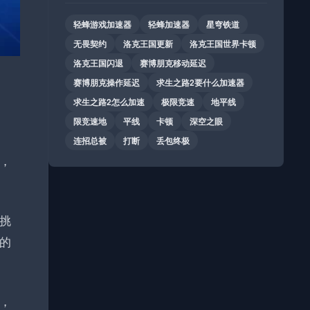
轻蜂游戏加速器
轻蜂加速器
星穹铁道
无畏契约
洛克王国更新
洛克王国世界卡顿
洛克王国闪退
赛博朋克移动延迟
赛博朋克操作延迟
求生之路2要什么加速器
求生之路2怎么加速
极限竞速
地平线
限竞速地
平线
卡顿
深空之眼
连招总被
打断
丢包终极
，
挑
的
，