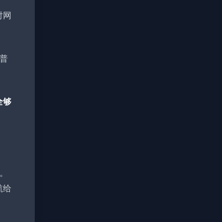
对网
普
全够
。
航给