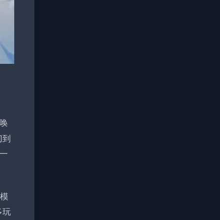
唤
切到
一
率模
多玩