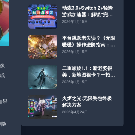
动森3.0+Switch 2+轻蜂
游戏加速器：解锁“完全
体”海岛的终极方案
2026年1月15日
平台跳跃老失误？《无限
暖暖》操作进阶指南：好
网速才是硬道理
2026年1月15日
像
二重螺旋1.1：新老婆很
美，新地图很卡？一招解
成
决！
2026年1月15日
火炬之光:无限丢包终极
如果
解决方案
2026年4月24日
伴随
。