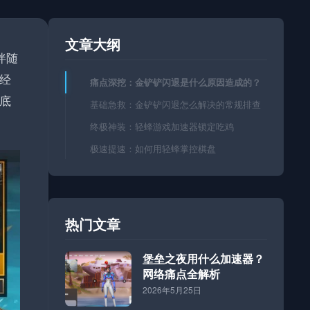
文章大纲
伴随
经
痛点深挖：金铲铲闪退是什么原因造成的？
底
基础急救：金铲铲闪退怎么解决的常规排查
终极神装：轻蜂游戏加速器锁定吃鸡
极速提速：如何用轻蜂掌控棋盘
热门文章
堡垒之夜用什么加速器？
网络痛点全解析
2026年5月25日