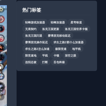
热门标签
轻蜂游戏加速器
轻蜂加速器
星穹铁道
无畏契约
洛克王国更新
洛克王国世界卡顿
洛克王国闪退
赛博朋克移动延迟
赛博朋克操作延迟
求生之路2要什么加速器
求生之路2怎么加速
极限竞速
地平线
限竞速地
平线
卡顿
深空之眼
连招总被
打断
丢包终极