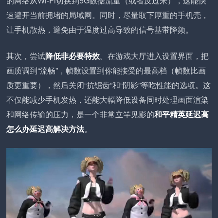
的网络从Wi-Fi切换到5G数据流量（或者反过来），这能快
速避开当前拥堵的局域网。同时，尽量取下厚重的手机壳，
让手机散热，避免由于温度过高导致的信号基带降频。
其次，尝试
降低非必要特效
。在游戏大厅进入设置界面，把
画质调到“流畅”，帧数设置到你能接受的最高档（帧数比画
质更重要），然后关闭“抗锯齿”和“阴影”等吃性能的选项。这
不仅能减少手机发热，还能大幅降低设备同时处理画面渲染
和网络传输的压力，是一个非常立竿见影的
和平精英延迟高
怎么办延迟高解决方法
。